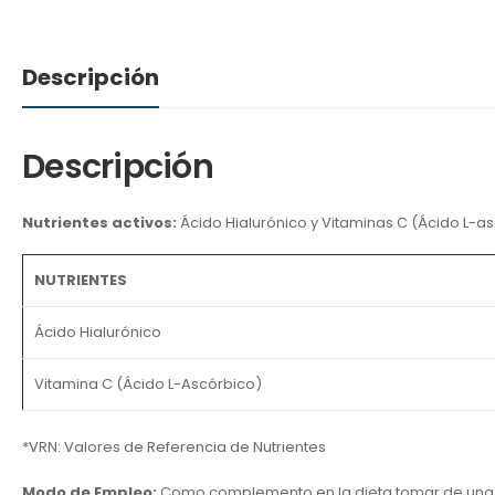
Descripción
Descripción
Nutrientes activos:
Ácido Hialurónico y Vitaminas C (Ácido L-a
NUTRIENTES
Ácido Hialurónico
Vitamina C (Ácido L-Ascórbico)
*VRN: Valores de Referencia de Nutrientes
Modo de Empleo:
Como complemento en la dieta tomar de una (