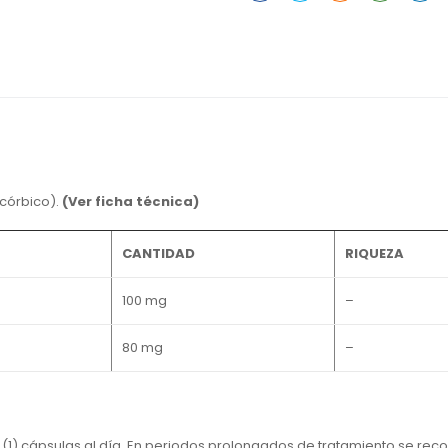
scórbico).
(Ver ficha técnica)
CANTIDAD
RIQUEZA
100 mg
–
80 mg
–
1) cápsulas al día. En periodos prolongados de tratamiento se rec