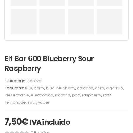
Elf Bar 600 Blueberry Sour
Raspberry
Categoría:
Belleza
Etiquetas:
600
,
berry
,
blue
,
blueberry
,
caladas
,
cero
,
cigarrillo
,
desechable
,
electrónico
,
nicotina
,
pod
,
raspberry
,
razz
lemonade
,
sour
,
vaper
7,50
€
IVA incluido
0 Reseñas