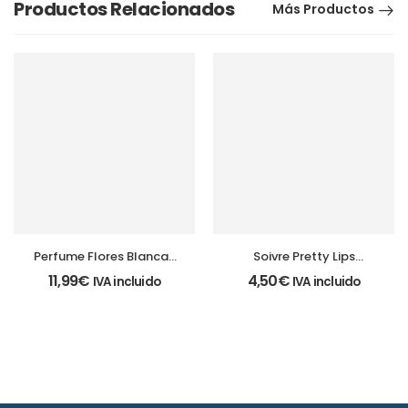
Productos Relacionados
Más Productos
Perfume Flores Blancas
Soivre Pretty Lips
150ml + Body Milk 230
hidratación y volumen
11,99
€
4,50
€
IVA incluido
IVA incluido
ml.