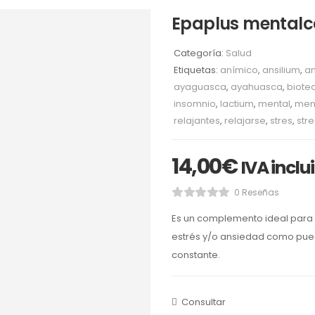
Epaplus mentalca
Categoría:
Salud
Etiquetas:
anímico
,
ansilium
,
an
ayaguasca
,
ayahuasca
,
biote
insomnio
,
lactium
,
mental
,
men
relajantes
,
relajarse
,
stres
,
stre
14,00
€
IVA inclu
0 Reseñas
Es un complemento ideal para 
estrés y/o ansiedad como pued
constante.
Consultar