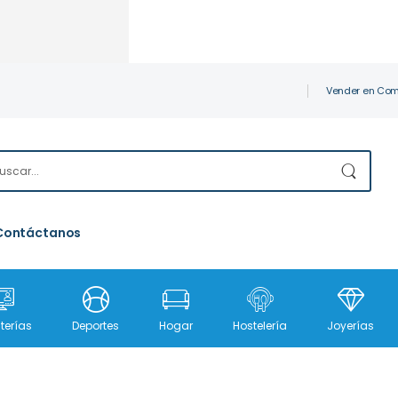
Vender en Com
Contáctanos
terías
Deportes
Hogar
Hostelería
Joyerías