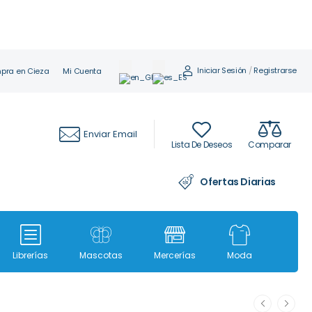
Iniciar Sesión
/
Registrarse
pra en Cieza
Mi Cuenta
Enviar Email
Lista De Deseos
Comparar
Ofertas Diarias
Librerías
Mascotas
Mercerías
Moda
Moda i