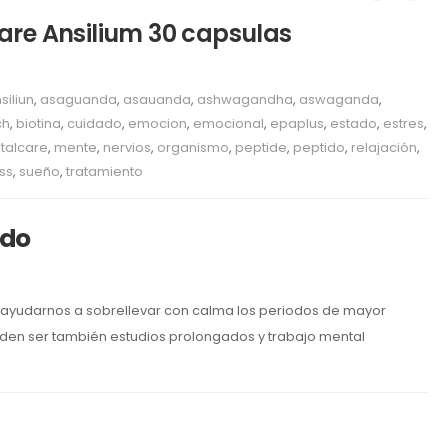
re Ansilium 30 capsulas
siliun
,
asaguanda
,
asauanda
,
ashwagandha
,
aswaganda
,
ch
,
biotina
,
cuidado
,
emocion
,
emocional
,
epaplus
,
estado
,
estres
,
talcare
,
mente
,
nervios
,
organismo
,
peptide
,
peptido
,
relajación
,
ss
,
sueño
,
tratamiento
ido
ayudarnos a sobrellevar con calma los periodos de mayor
en ser también estudios prolongados y trabajo mental