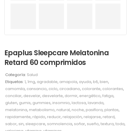
Epaplus Sleepcare Melatonina
Retard 60 comprimidos
Categoría:
Salud
Etiquetas:
1
,
1mg
,
agradable
,
amapola
,
ayuda
,
b6
,
bien
,
camomila
,
cansancio
,
ciclo
,
circadiano
,
colorante
,
colorantes
,
conciliar
,
desvelar
,
desvelarte
,
dormir
,
energético
,
fatiga
,
gluten
,
gumis
,
gummies
,
insomnio
,
lactosa
,
lavanda
,
melatonina
,
metabolismo
,
natural
,
noche
,
pasiflora
,
plantas
,
rapidamente
,
rápido
,
reducir
,
relajación
,
relajarse
,
retard
,
sabor
,
sin
,
sleepcare
,
somnolencia
,
soñar
,
sueño
,
textura
,
toda
,
valeriana
,
vitamina
,
vitaminas