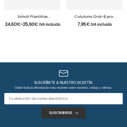
Scholl Plantillas
Colutorio Oral-B pro-
GelActiv
expert 2×500
24,60
€
-
25,60
€
7,95
€
IVA incluido
IVA incluido
SUSCRÍBETE A NUESTRO BOLETÍN.
Obtén toda la información más reciente sobre eventos, ventas y ofertas.
SUSCRIBIRSE