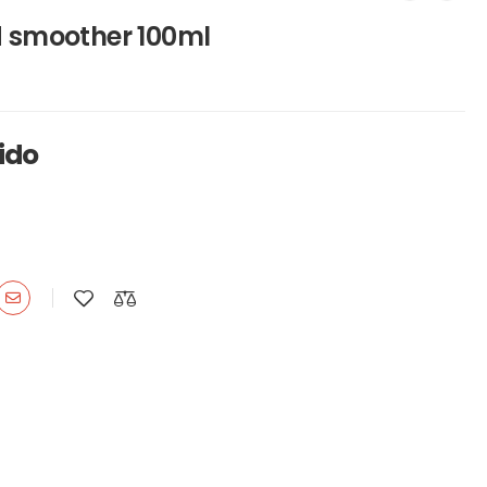
d smoother 100ml
uido