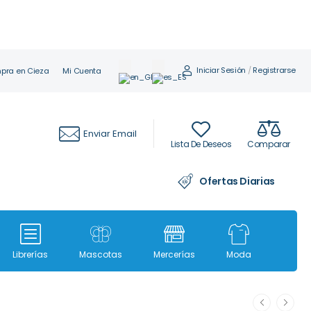
Iniciar Sesión
/
Registrarse
pra en Cieza
Mi Cuenta
Enviar Email
Lista De Deseos
Comparar
Ofertas Diarias
Librerías
Mascotas
Mercerías
Moda
Moda i