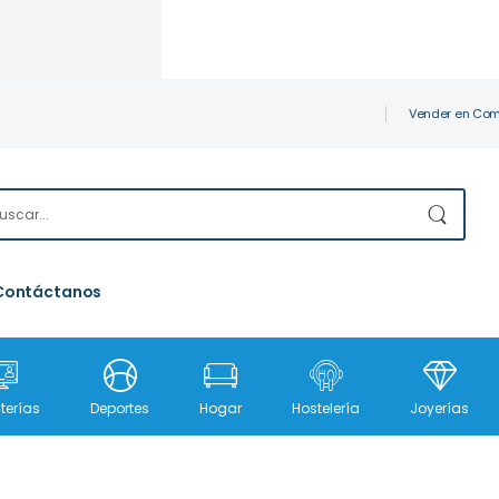
Vender en Com
Contáctanos
terías
Deportes
Hogar
Hostelería
Joyerías