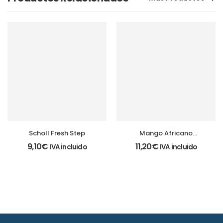
Scholl Fresh Step
Mango Africano
complex 200mg 100
9,10
€
11,20
€
IVA incluido
IVA incluido
comprimidos