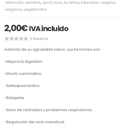
retención
,
semillas
,
sport
,
taza
,
te
,
teína
,
trituradas
,
vegano
,
veganos
,
vegetariano
2,00
€
IVA incluido
0 Reseñas
Además de su agradable sabor, sus funciones son:
-Mejora la digestión.
-Efecto carminativo.
-Antiespasmódico.
-Relajante.
-Alivio de resfriados y problemas respiratorios.
-Regulación del ciclo menstrual.