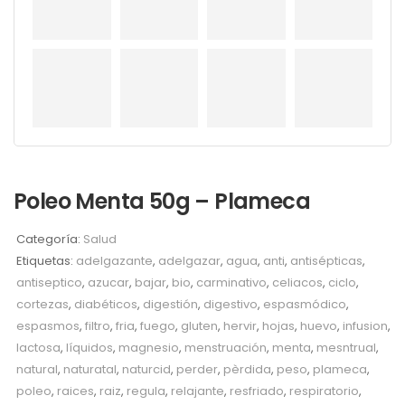
Poleo Menta 50g – Plameca
Categoría:
Salud
Etiquetas:
adelgazante
,
adelgazar
,
agua
,
anti
,
antisépticas
,
antiseptico
,
azucar
,
bajar
,
bio
,
carminativo
,
celiacos
,
ciclo
,
cortezas
,
diabéticos
,
digestión
,
digestivo
,
espasmódico
,
espasmos
,
filtro
,
fria
,
fuego
,
gluten
,
hervir
,
hojas
,
huevo
,
infusion
,
lactosa
,
líquidos
,
magnesio
,
menstruación
,
menta
,
mesntrual
,
natural
,
naturatal
,
naturcid
,
perder
,
pèrdida
,
peso
,
plameca
,
poleo
,
raices
,
raiz
,
regula
,
relajante
,
resfriado
,
respiratorio
,