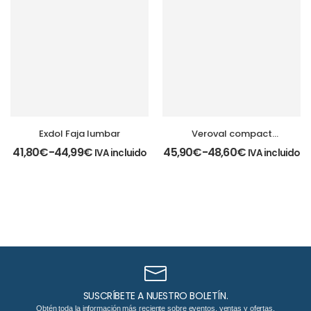
Exdol Faja lumbar
Veroval compact
Tensiómetro
41,80
€
-
44,99
€
45,90
€
-
48,60
€
IVA incluido
IVA incluido
SUSCRÍBETE A NUESTRO BOLETÍN.
Obtén toda la información más reciente sobre eventos, ventas y ofertas.