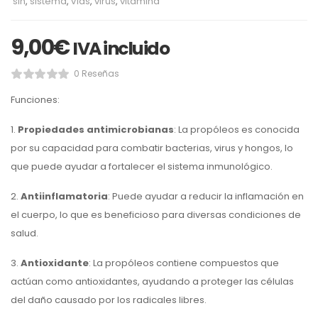
sin
,
sistema
,
vías
,
virus
,
vitamina
9,00
€
IVA incluido
0 Reseñas
Funciones:
1.
Propiedades antimicrobianas
: La propóleos es conocida
por su capacidad para combatir bacterias, virus y hongos, lo
que puede ayudar a fortalecer el sistema inmunológico.
2.
Antiinflamatoria
: Puede ayudar a reducir la inflamación en
el cuerpo, lo que es beneficioso para diversas condiciones de
salud.
3.
Antioxidante
: La propóleos contiene compuestos que
actúan como antioxidantes, ayudando a proteger las células
del daño causado por los radicales libres.