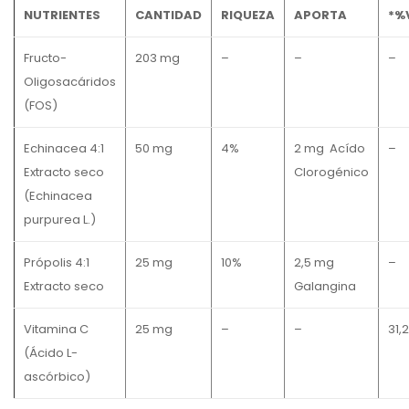
NUTRIENTES
CANTIDAD
RIQUEZA
APORTA
*%
Fructo-
203 mg
–
–
–
Oligosacáridos
(FOS)
Echinacea 4:1
50 mg
4%
2 mg Acído
–
Extracto seco
Clorogénico
(Echinacea
purpurea L.)
Própolis 4:1
25 mg
10%
2,5 mg
–
Extracto seco
Galangina
Vitamina C
25 mg
–
–
31,
(Ácido L-
ascórbico)