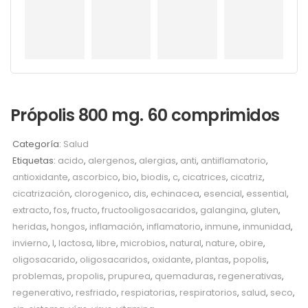
Própolis 800 mg. 60 comprimidos
Categoría:
Salud
Etiquetas:
acido
,
alergenos
,
alergias
,
anti
,
antiiflamatorio
,
antioxidante
,
ascorbico
,
bio
,
biodis
,
c
,
cicatrices
,
cicatriz
,
cicatrización
,
clorogenico
,
dis
,
echinacea
,
esencial
,
essential
,
extracto
,
fos
,
fructo
,
fructooligosacaridos
,
galangina
,
gluten
,
heridas
,
hongos
,
inflamación
,
inflamatorio
,
inmune
,
inmunidad
,
invierno
,
l
,
lactosa
,
libre
,
microbios
,
natural
,
nature
,
obire
,
oligosacarido
,
oligosacaridos
,
oxidante
,
plantas
,
popolis
,
problemas
,
propolis
,
prupurea
,
quemaduras
,
regenerativas
,
regenerativo
,
resfriado
,
respiatorias
,
respiratorios
,
salud
,
seco
,