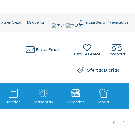
Iniciar Sesión
/
Registrarse
pra en Cieza
Mi Cuenta
Enviar Email
Lista De Deseos
Comparar
Ofertas Diarias
Librerías
Mascotas
Mercerías
Moda
Moda i