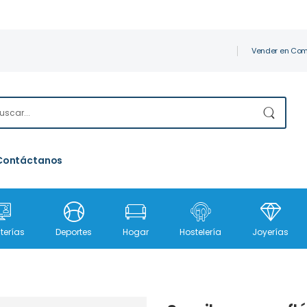
Vender en Com
Contáctanos
terías
Deportes
Hogar
Hostelería
Joyerías