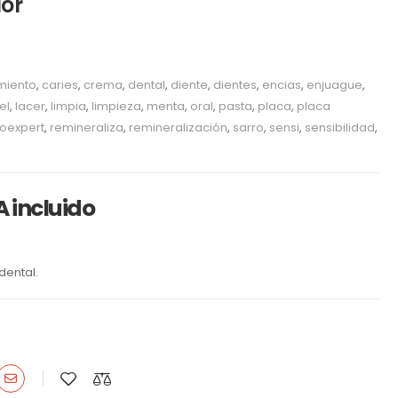
úor
miento
,
caries
,
crema
,
dental
,
diente
,
dientes
,
encias
,
enjuague
,
el
,
lacer
,
limpia
,
limpieza
,
menta
,
oral
,
pasta
,
placa
,
placa
oexpert
,
remineraliza
,
remineralización
,
sarro
,
sensi
,
sensibilidad
,
A incluido
dental.