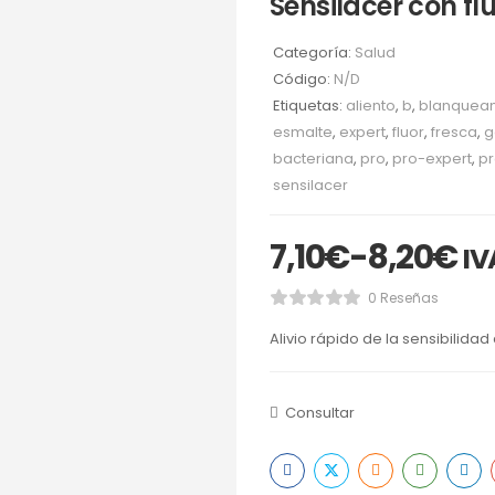
Sensilacer con fl
Categoría:
Salud
Código:
N/D
Etiquetas:
aliento
,
b
,
blanquea
esmalte
,
expert
,
fluor
,
fresca
,
g
bacteriana
,
pro
,
pro-expert
,
pr
sensilacer
7,10
€
-
8,20
€
IV
0 Reseñas
Alivio rápido de la sensibilidad 
Consultar