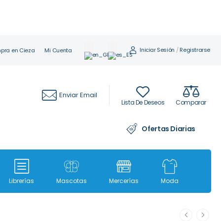
Iniciar Sesión
/
Registrarse
pra en Cieza
Mi Cuenta
Enviar Email
Lista De Deseos
Comparar
Ofertas Diarias
Librerías
Mascotas
Mercerías
Moda
Moda i