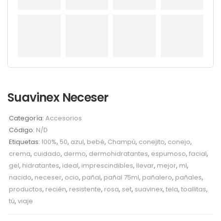
Suavinex Neceser
Categoría:
Accesorios
Código:
N/D
Etiquetas:
100%
,
50
,
azul
,
bebé
,
Champú
,
conejito
,
conejo
,
crema
,
cuidado
,
dermo
,
dermohidratantes
,
espumoso
,
facial
,
gel
,
hidratantes
,
ideal
,
imprescindibles
,
llevar
,
mejor
,
ml
,
nacido
,
neceser
,
ocio
,
pañal
,
pañal 75ml
,
pañalero
,
pañales
,
productos
,
recién
,
resistente
,
rosa
,
set
,
suavinex
,
tela
,
toallitas
,
tú
,
viaje