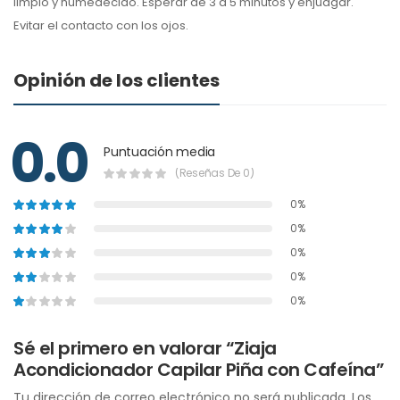
limpio y humedecido. Esperar de 3 a 5 minutos y enjuagar.
Evitar el contacto con los ojos.
Opinión de los clientes
0.0
Puntuación media
(Reseñas De 0)
0%
0%
0%
0%
0%
Sé el primero en valorar “Ziaja
Acondicionador Capilar Piña con Cafeína”
Tu dirección de correo electrónico no será publicada.
Los