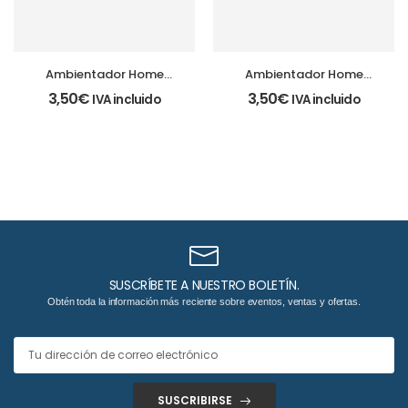
Ambientador Home
Ambientador Home
Spray Canela Vainilla
Spray Ritual de Spa
3,50
€
3,50
€
IVA incluido
IVA incluido
200ml
200ml
SUSCRÍBETE A NUESTRO BOLETÍN.
Obtén toda la información más reciente sobre eventos, ventas y ofertas.
SUSCRIBIRSE