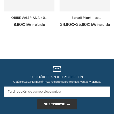
OBIRE VALERIANA 400
Scholl Plantillas
MG 60 COMPRIMIDOS
GelActiv
8,90
€
24,60
€
-
25,60
€
IVA incluido
IVA incluido
SUSCRÍBETE A NUESTRO BOLETÍN.
Obtén toda la información más reciente sobre eventos, ventas y ofertas.
SUSCRIBIRSE