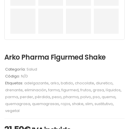
Arko Pharma Figurmed Shake
Categoría:
Salud
Código:
N/D
Etiquetas:
adelgazante
,
arko
,
batido
,
chocolate
,
diuretico
,
drenante
,
eliminación
,
farma
,
figurmed
,
frutos
,
grasa
,
líquidos
,
parma
,
perder
,
pèrdida
,
peso
,
pharma
,
polvo
,
pso
,
quema
,
quemagrasa
,
quemagrasas
,
rojos
,
shake
,
slim
,
sustitutivo
,
vegetal