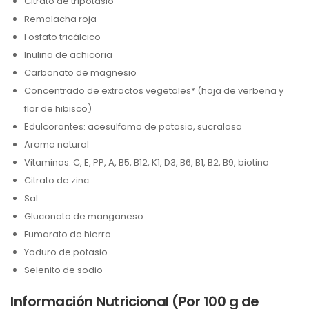
Citrato de tripotasio
Remolacha roja
Fosfato tricálcico
Inulina de achicoria
Carbonato de magnesio
Concentrado de extractos vegetales* (hoja de verbena y
flor de hibisco)
Edulcorantes: acesulfamo de potasio, sucralosa
Aroma natural
Vitaminas: C, E, PP, A, B5, B12, K1, D3, B6, B1, B2, B9, biotina
Citrato de zinc
Sal
Gluconato de manganeso
Fumarato de hierro
Yoduro de potasio
Selenito de sodio
Información Nutricional (Por 100 g de