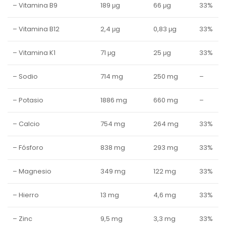
– Vitamina B9
189 μg
66 μg
33%
– Vitamina B12
2,4 μg
0,83 μg
33%
– Vitamina K1
71 μg
25 μg
33%
– Sodio
714 mg
250 mg
–
– Potasio
1886 mg
660 mg
–
– Calcio
754 mg
264 mg
33%
– Fósforo
838 mg
293 mg
33%
– Magnesio
349 mg
122 mg
33%
– Hierro
13 mg
4,6 mg
33%
– Zinc
9,5 mg
3,3 mg
33%