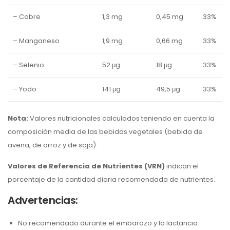
– Cobre
1,3 mg
0,45 mg
33%
– Manganeso
1,9 mg
0,66 mg
33%
– Selenio
52 μg
18 μg
33%
– Yodo
141 μg
49,5 μg
33%
Nota:
Valores nutricionales calculados teniendo en cuenta la
composición media de las bebidas vegetales (bebida de
avena, de arroz y de soja).
Valores de Referencia de Nutrientes (VRN)
indican el
porcentaje de la cantidad diaria recomendada de nutrientes.
Advertencias:
No recomendado durante el embarazo y la lactancia.