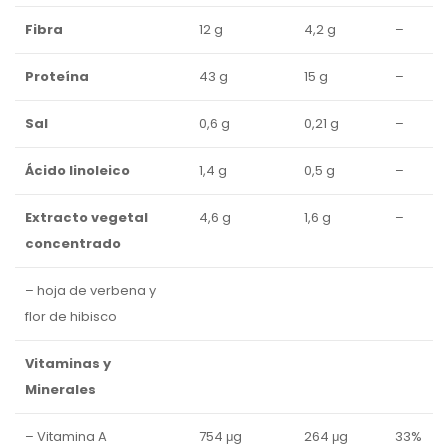
Fibra
12 g
4,2 g
–
Proteína
43 g
15 g
–
Sal
0,6 g
0,21 g
–
Ácido linoleico
1,4 g
0,5 g
–
Extracto vegetal
4,6 g
1,6 g
–
concentrado
– hoja de verbena y
flor de hibisco
Vitaminas y
Minerales
– Vitamina A
754 μg
264 μg
33%