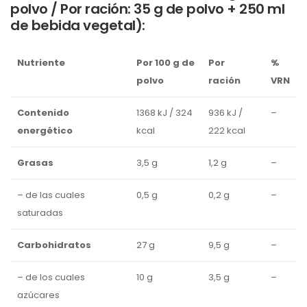
polvo / Por ración: 35 g de polvo + 250 ml
de bebida vegetal):
Nutriente
Por 100 g de
Por
%
polvo
ración
VRN
Contenido
1368 kJ / 324
936 kJ /
–
energético
kcal
222 kcal
Grasas
3,5 g
1,2 g
–
– de las cuales
0,5 g
0,2 g
–
saturadas
Carbohidratos
27 g
9,5 g
–
– de los cuales
10 g
3,5 g
–
azúcares