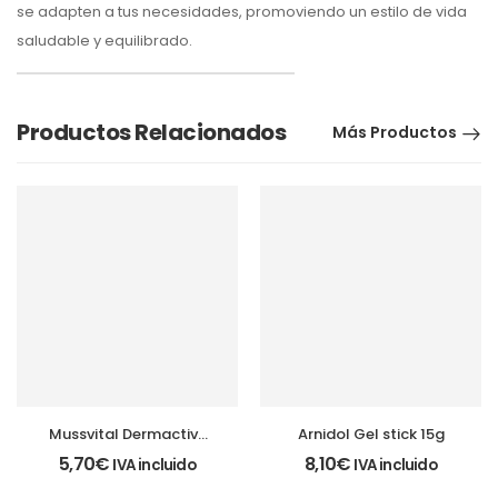
se adapten a tus necesidades, promoviendo un estilo de vida
saludable y equilibrado.
Productos Relacionados
Más Productos
Mussvital Dermactive
Arnidol Gel stick 15g
Intim adulto
5,70
€
8,10
€
IVA incluido
IVA incluido