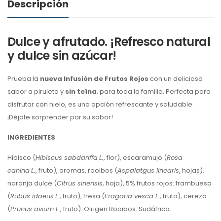
Descripción
Dulce y afrutado. ¡Refresco natural
y dulce sin azúcar!
Prueba la
nueva Infusión de Frutos Rojos
con un delicioso
sabor a piruleta y
sin teína
, para toda la familia. Perfecta para
disfrutar con hielo, es una opción refrescante y saludable.
¡Déjate sorprender por su sabor!
INGREDIENTES
Hibisco (
Hibiscus sabdariffa
L.
, flor), escaramujo (
Rosa
canina
L.
, fruto), aromas, rooibos (
Aspalatgus linearis
, hojas),
naranja dulce (
Citrus sinensis
, hoja), 5% frutos rojos: frambuesa
(
Rubus idaeus
L.
, fruto), fresa (
Fragaria vesca L.
, fruto), cereza
(
Prunus avium L.
, fruto). Oirigen Rooibos: Sudáfrica.