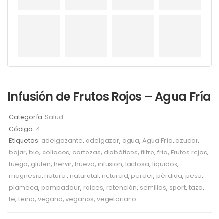
Infusión de Frutos Rojos – Agua Fría
Categoría:
Salud
Código:
4
Etiquetas:
adelgazante
,
adelgazar
,
agua
,
Agua Fría
,
azucar
,
bajar
,
bio
,
celiacos
,
cortezas
,
diabéticos
,
filtro
,
fria
,
Frutos rojos
,
fuego
,
gluten
,
hervir
,
huevo
,
infusion
,
lactosa
,
líquidos
,
magnesio
,
natural
,
naturatal
,
naturcid
,
perder
,
pèrdida
,
peso
,
plameca
,
pompadour
,
raices
,
retención
,
semillas
,
sport
,
taza
,
te
,
teína
,
vegano
,
veganos
,
vegetariano