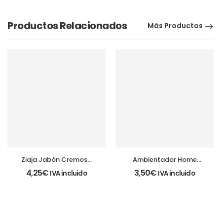
Productos Relacionados
Más Productos
Ziaja Jabón Cremoso
Ambientador Home
Íntimo
Spray Canela Vainilla
4,25
€
3,50
€
IVA incluido
IVA incluido
200ml