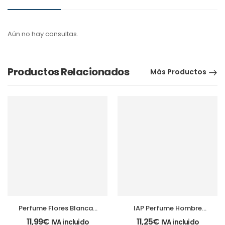
Aún no hay consultas.
Productos Relacionados
Más Productos
Perfume Flores Blancas
IAP Perfume Hombre
150ml + Body Milk 230
150ml
11,99
€
11,25
€
IVA incluido
IVA incluido