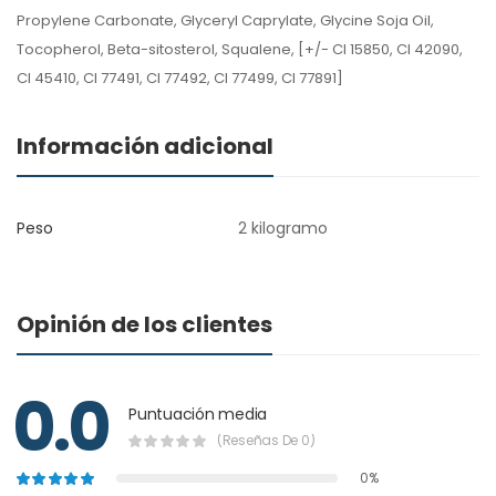
Propylene Carbonate, Glyceryl Caprylate, Glycine Soja Oil,
Tocopherol, Beta-sitosterol, Squalene, [+/- CI 15850, CI 42090,
CI 45410, CI 77491, CI 77492, CI 77499, CI 77891]
Información adicional
Peso
2 kilogramo
Opinión de los clientes
0.0
Puntuación media
(Reseñas De 0)
0%