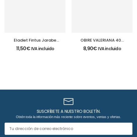
Eladiet Fintus Jarabe
OBIRE VALERIANA 400
Niños 1-6 años
MG 60 COMPRIMIDOS
11,50
€
8,90
€
IVA incluido
IVA incluido
SUSCRÍBETE A NUESTRO BOLETÍN.
Obtén toda la información más reciente sobre eventos, ventas y ofertas.