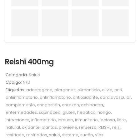
Reishi 400mg
Categoría:
Salud
Código:
N/D
Etiquetas:
adaptogeno
,
alergenos
,
alimenticio
,
alivio
,
anti
,
antiinflamatorio
,
antinflamatorio
,
antioxidante
,
cardiovascular
,
complemento
,
congestión
,
corazon
,
echinacea
,
enfermedades
,
Equinácea
,
gluten
,
hepatico
,
hongo
,
infecciones
,
inflamatorio
,
inmune
,
inmunitario
,
lactosa
,
libre
,
natural
,
oxidante
,
plantas
,
previene
,
refuerzo
,
REISHI
,
reisi
,
resfriado
,
resfriados
,
salud
,
sistema
,
sueño
,
vías