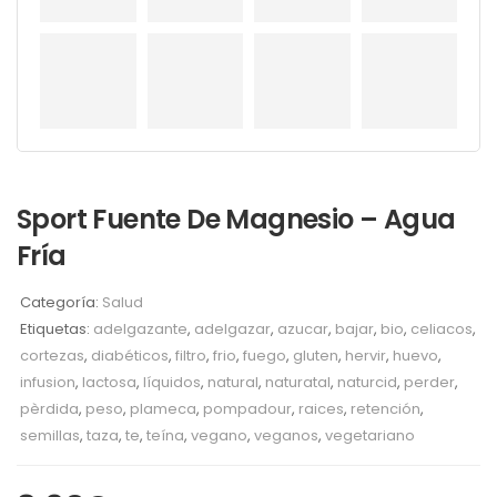
Sport Fuente De Magnesio – Agua
Fría
Categoría:
Salud
Etiquetas:
adelgazante
,
adelgazar
,
azucar
,
bajar
,
bio
,
celiacos
,
cortezas
,
diabéticos
,
filtro
,
frio
,
fuego
,
gluten
,
hervir
,
huevo
,
infusion
,
lactosa
,
líquidos
,
natural
,
naturatal
,
naturcid
,
perder
,
pèrdida
,
peso
,
plameca
,
pompadour
,
raices
,
retención
,
semillas
,
taza
,
te
,
teína
,
vegano
,
veganos
,
vegetariano