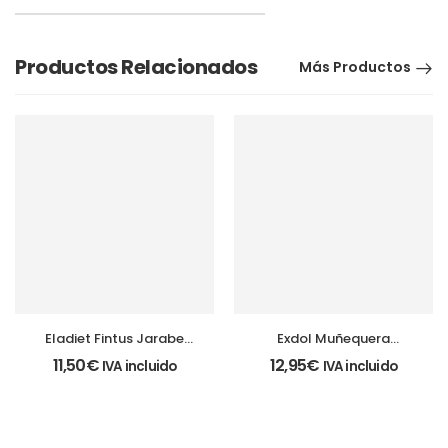
Productos Relacionados
Más Productos
Eladiet Fintus Jarabe
Exdol Muñequera
Niños 1-6 años
ajustable de neopreno
11,50
€
12,95
€
IVA incluido
IVA incluido
talla única