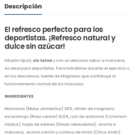
Descripción
El refresco perfecto para los
deportistas. ¡Refresco natural y
dulce sin azúcar!
Infusión Sport,
sin teína
y con un delicioso sabor a manzana,
es ideal para deportistas. Para hidratarse durante el ejercicio o
en los descansos, fuente de Magnesio que contribuye al
funcionamiento normal de los músculos.
INGREDIENTES
Manzanas (
Malus domestica
) 36%, citrato de magnesio,
escaramujo (
Rosa canina
) 10,5%, raíz de achicoria (
Cichorium
intybus
), hojas de estevia (
Stevia rebaudiana
), aroma a
manzana, aroma a limón y corteza de limón (
Citrus limón
).