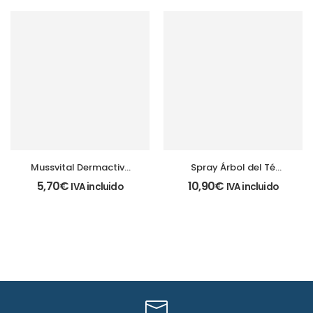
Mussvital Dermactive
Spray Árbol del Té
Intim adulto
250ml
5,70
€
10,90
€
IVA incluido
IVA incluido