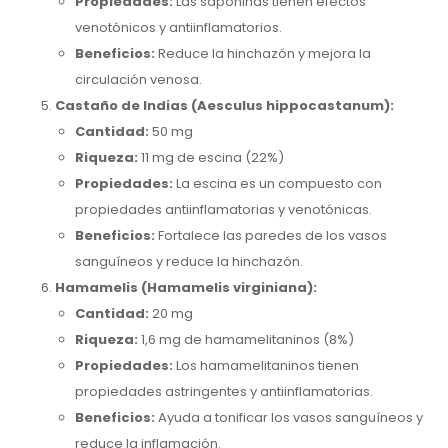
Propiedades:
Las saponinas tienen efectos
venotónicos y antiinflamatorios.
Beneficios:
Reduce la hinchazón y mejora la
circulación venosa.
Castaño de Indias (Aesculus hippocastanum):
Cantidad:
50 mg
Riqueza:
11 mg de escina (22%)
Propiedades:
La escina es un compuesto con
propiedades antiinflamatorias y venotónicas.
Beneficios:
Fortalece las paredes de los vasos
sanguíneos y reduce la hinchazón.
Hamamelis (Hamamelis virginiana):
Cantidad:
20 mg
Riqueza:
1,6 mg de hamamelitaninos (8%)
Propiedades:
Los hamamelitaninos tienen
propiedades astringentes y antiinflamatorias.
Beneficios:
Ayuda a tonificar los vasos sanguíneos y
reduce la inflamación.