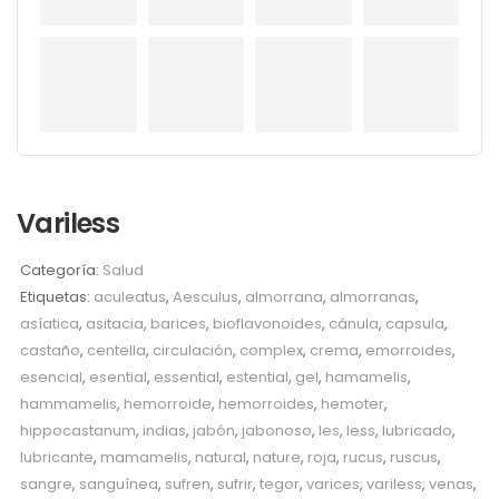
Variless
Categoría:
Salud
Etiquetas:
aculeatus
,
Aesculus
,
almorrana
,
almorranas
,
asíatica
,
asitacia
,
barices
,
bioflavonoides
,
cánula
,
capsula
,
castaño
,
centella
,
circulación
,
complex
,
crema
,
emorroides
,
esencial
,
esential
,
essential
,
estential
,
gel
,
hamamelis
,
hammamelis
,
hemorroide
,
hemorroides
,
hemoter
,
hippocastanum
,
indias
,
jabón
,
jabonoso
,
les
,
less
,
lubricado
,
lubricante
,
mamamelis
,
natural
,
nature
,
roja
,
rucus
,
ruscus
,
sangre
,
sanguínea
,
sufren
,
sufrir
,
tegor
,
varices
,
variless
,
venas
,